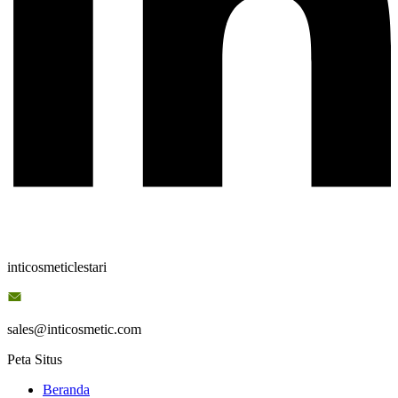
inticosmeticlestari
sales@inticosmetic.com
Peta Situs
Beranda