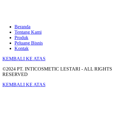
Beranda
Tentang Kami
Produk
Peluang Bisnis
Kontak
KEMBALI KE ATAS
©2024 PT. INTICOSMETIC LESTARI - ALL RIGHTS
RESERVED
KEMBALI KE ATAS