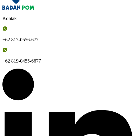
Kontak
+62 817-0556-677
+62 819-0455-6677