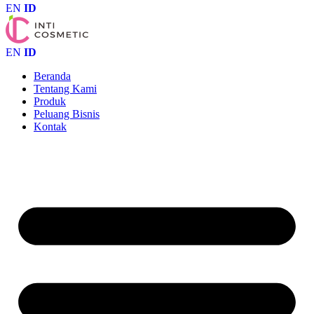
EN
ID
EN
ID
Beranda
Tentang Kami
Produk
Peluang Bisnis
Kontak