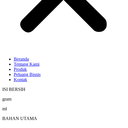
Beranda
Tentang Kami
Produk
Peluang Bisnis
Kontak
ISI BERSIH
gram
ml
BAHAN UTAMA