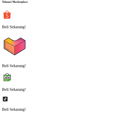
Telusuri Marketplace
Beli Sekarang!
Beli Sekarang!
Beli Sekarang!
Beli Sekarang!