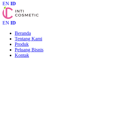
EN
ID
EN
ID
Beranda
Tentang Kami
Produk
Peluang Bisnis
Kontak