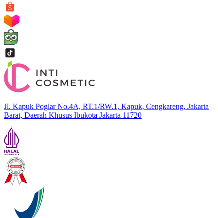
Jl. Kapuk Poglar No.4A, RT.1/RW.1, Kapuk, Cengkareng, Jakarta
Barat, Daerah Khusus Ibukota Jakarta 11720