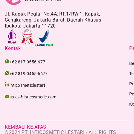
Jl. Kapuk Poglar No.4A, RT.1/RW.1, Kapuk,
Cengkareng, Jakarta Barat, Daerah Khusus
Ibukota Jakarta 11720
Kontak
Pe
+62 817-0556-677
Be
+62 819-0455-6677
Te
Pr
inticosmeticlestari
Pe
sales@inticosmetic.com
Ko
KEMBALI KE ATAS
©2024 PT. INTICOSMETIC LESTARI - ALL RIGHTS