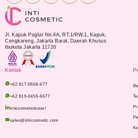
Jl. Kapuk Poglar No.4A, RT.1/RW.1, Kapuk,
Cengkareng, Jakarta Barat, Daerah Khusus
Ibukota Jakarta 11720
Kontak
Pe
+62 817-0556-677
Be
+62 819-0455-6677
Te
Pr
inticosmeticlestari
Pe
sales@inticosmetic.com
Ko