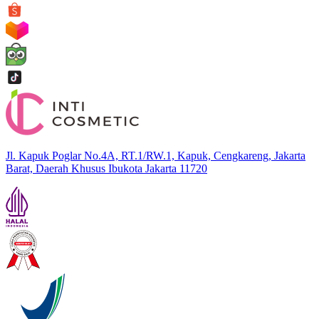
Jl. Kapuk Poglar No.4A, RT.1/RW.1, Kapuk, Cengkareng, Jakarta
Barat, Daerah Khusus Ibukota Jakarta 11720