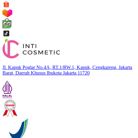
Jl. Kapuk Poglar No.4A, RT.1/RW.1, Kapuk, Cengkareng, Jakarta
Barat, Daerah Khusus Ibukota Jakarta 11720