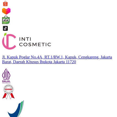
Jl. Kapuk Poglar No.4A, RT.1/RW.1, Kapuk, Cengkareng, Jakarta
Barat, Daerah Khusus Ibukota Jakarta 11720