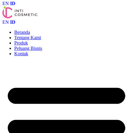
EN
ID
EN
ID
Beranda
Tentang Kami
Produk
Peluang Bisnis
Kontak