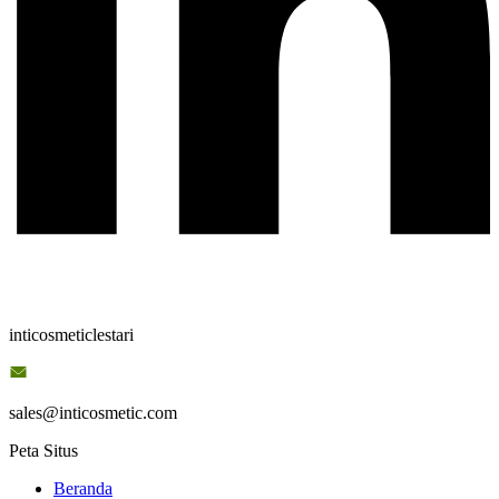
inticosmeticlestari
sales@inticosmetic.com
Peta Situs
Beranda