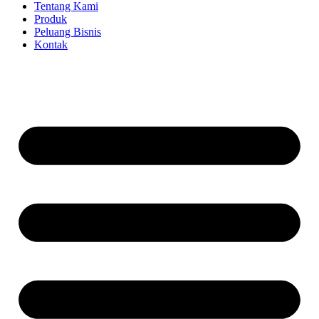
Tentang Kami
Produk
Peluang Bisnis
Kontak