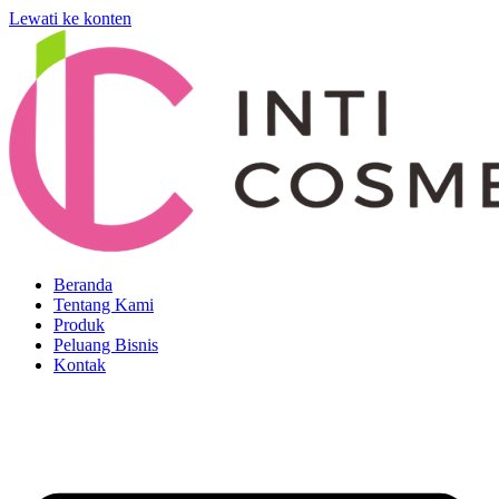
Lewati ke konten
Beranda
Tentang Kami
Produk
Peluang Bisnis
Kontak