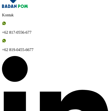
Kontak
+62 817-0556-677
+62 819-0455-6677