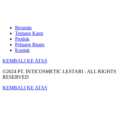
Beranda
Tentang Kami
Produk
Peluang Bisnis
Kontak
KEMBALI KE ATAS
©2024 PT. INTICOSMETIC LESTARI - ALL RIGHTS
RESERVED
KEMBALI KE ATAS