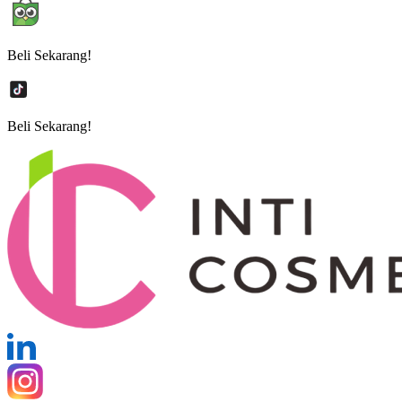
Beli Sekarang!
Beli Sekarang!