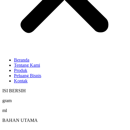
Beranda
Tentang Kami
Produk
Peluang Bisnis
Kontak
ISI BERSIH
gram
ml
BAHAN UTAMA