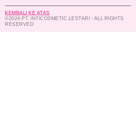
KEMBALI KE ATAS
©2024 PT. INTICOSMETIC LESTARI - ALL RIGHTS
RESERVED