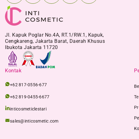
Jl. Kapuk Poglar No.4A, RT.1/RW.1, Kapuk,
Cengkareng, Jakarta Barat, Daerah Khusus
Ibukota Jakarta 11720
Kontak
Pe
+62 817-0556-677
Be
+62 819-0455-6677
Te
Pr
inticosmeticlestari
Pe
sales@inticosmetic.com
Ko