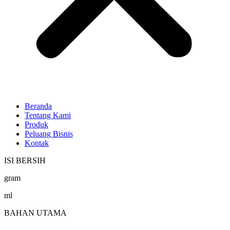
Beranda
Tentang Kami
Produk
Peluang Bisnis
Kontak
ISI BERSIH
gram
ml
BAHAN UTAMA