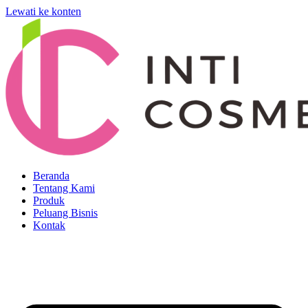
Lewati ke konten
Beranda
Tentang Kami
Produk
Peluang Bisnis
Kontak