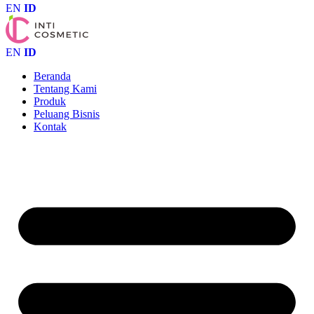
EN
ID
EN
ID
Beranda
Tentang Kami
Produk
Peluang Bisnis
Kontak