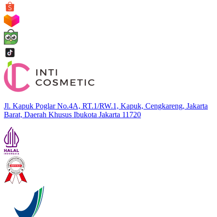
Jl. Kapuk Poglar No.4A, RT.1/RW.1, Kapuk, Cengkareng, Jakarta
Barat, Daerah Khusus Ibukota Jakarta 11720