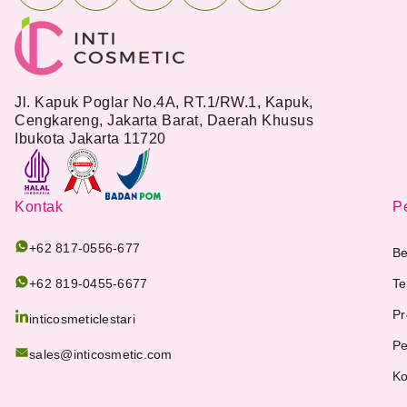
Jl. Kapuk Poglar No.4A, RT.1/RW.1, Kapuk,
Cengkareng, Jakarta Barat, Daerah Khusus
Ibukota Jakarta 11720
Kontak
Pe
+62 817-0556-677
Be
+62 819-0455-6677
Te
Pr
inticosmeticlestari
Pe
sales@inticosmetic.com
Ko