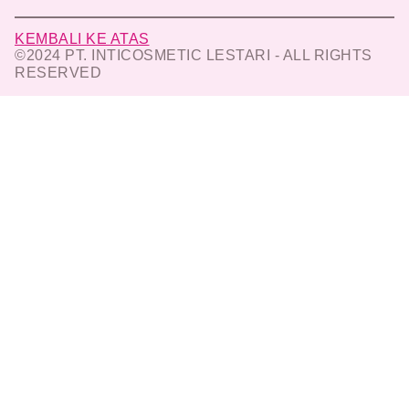
KEMBALI KE ATAS
©2024 PT. INTICOSMETIC LESTARI - ALL RIGHTS
RESERVED