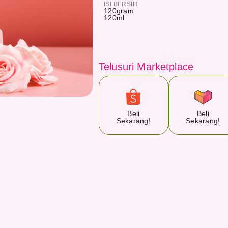
ISI BERSIH
120
gram
120
ml
Telusuri Marketplace
Beli
Beli
Sekarang!
Sekarang!