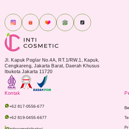
Jl. Kapuk Poglar No.4A, RT.1/RW.1, Kapuk,
Cengkareng, Jakarta Barat, Daerah Khusus
Ibukota Jakarta 11720
Kontak
Pe
+62 817-0556-677
Be
+62 819-0455-6677
Te
Pr
inticosmeticlestari