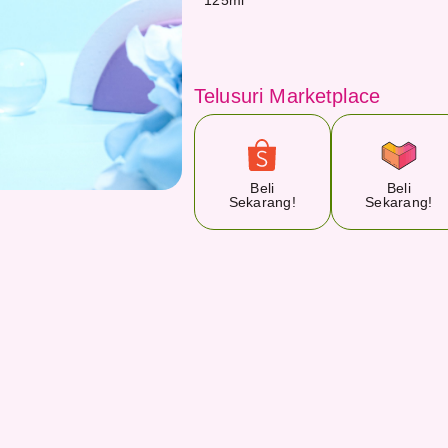
125
ml
Telusuri Marketplace
Beli
Beli
Sekarang!
Sekarang!