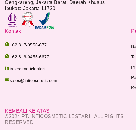
Cengkareng, Jakarta Barat, Daerah Khusus
Ibukota Jakarta 11720
Kontak
Pe
+62 817-0556-677
Be
+62 819-0455-6677
Te
Pr
inticosmeticlestari
Pe
sales@inticosmetic.com
Ko
KEMBALI KE ATAS
©2024 PT. INTICOSMETIC LESTARI - ALL RIGHTS
RESERVED