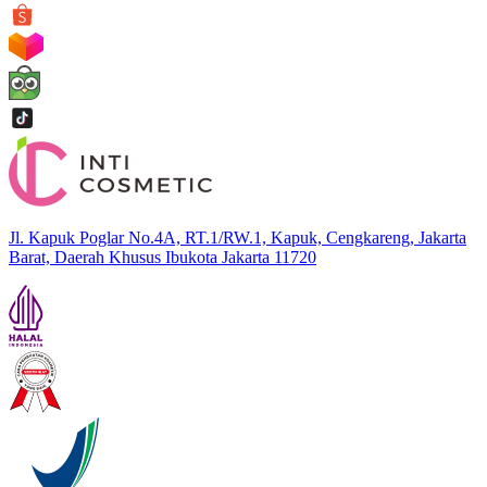
Jl. Kapuk Poglar No.4A, RT.1/RW.1, Kapuk, Cengkareng, Jakarta
Barat, Daerah Khusus Ibukota Jakarta 11720