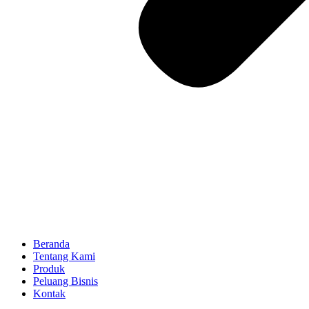
Beranda
Tentang Kami
Produk
Peluang Bisnis
Kontak