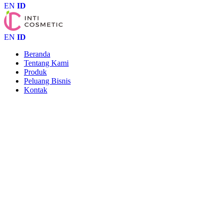
EN
ID
EN
ID
Beranda
Tentang Kami
Produk
Peluang Bisnis
Kontak