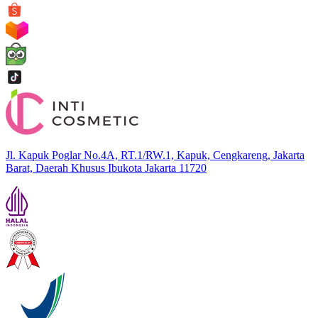
Jl. Kapuk Poglar No.4A, RT.1/RW.1, Kapuk, Cengkareng, Jakarta
Barat, Daerah Khusus Ibukota Jakarta 11720