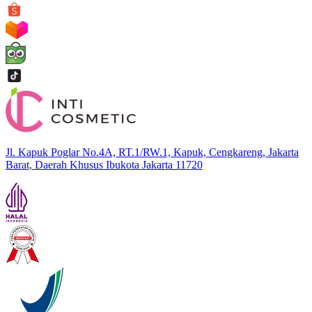
Jl. Kapuk Poglar No.4A, RT.1/RW.1, Kapuk, Cengkareng, Jakarta
Barat, Daerah Khusus Ibukota Jakarta 11720