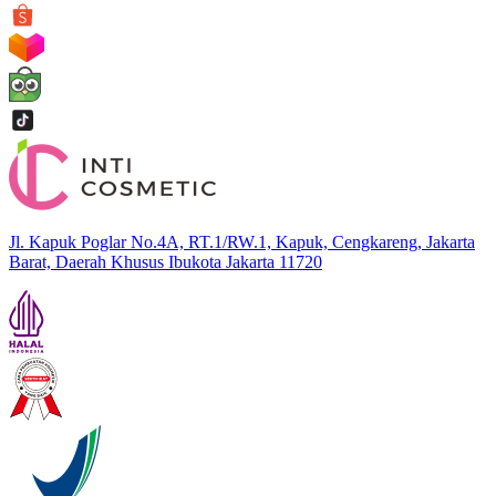
Jl. Kapuk Poglar No.4A, RT.1/RW.1, Kapuk, Cengkareng, Jakarta
Barat, Daerah Khusus Ibukota Jakarta 11720