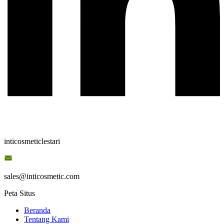
inticosmeticlestari
sales@inticosmetic.com
Peta Situs
Beranda
Tentang Kami