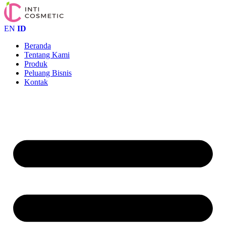
EN
ID
Beranda
Tentang Kami
Produk
Peluang Bisnis
Kontak