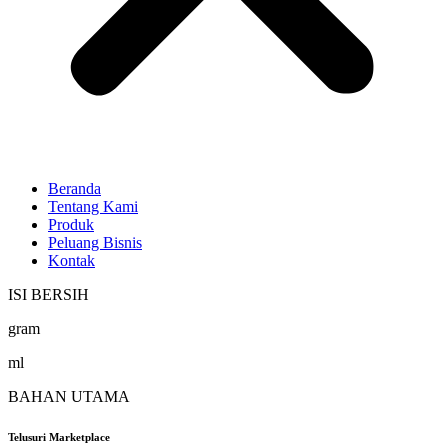
Beranda
Tentang Kami
Produk
Peluang Bisnis
Kontak
ISI BERSIH
gram
ml
BAHAN UTAMA
Telusuri Marketplace