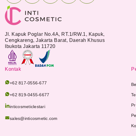
Jl. Kapuk Poglar No.4A, RT.1/RW.1, Kapuk,
Cengkareng, Jakarta Barat, Daerah Khusus
Ibukota Jakarta 11720
Kontak
Pe
+62 817-0556-677
Be
+62 819-0455-6677
Te
Pr
inticosmeticlestari
Pe
sales@inticosmetic.com
Ko