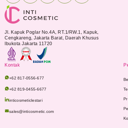
Jl. Kapuk Poglar No.4A, RT.1/RW.1, Kapuk,
Cengkareng, Jakarta Barat, Daerah Khusus
Ibukota Jakarta 11720
Kontak
Pe
+62 817-0556-677
Be
+62 819-0455-6677
Te
Pr
inticosmeticlestari
Pe
sales@inticosmetic.com
Ko