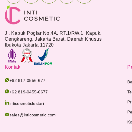
Jl. Kapuk Poglar No.4A, RT.1/RW.1, Kapuk,
Cengkareng, Jakarta Barat, Daerah Khusus
Ibukota Jakarta 11720
Kontak
Pe
+62 817-0556-677
Be
+62 819-0455-6677
Te
Pr
inticosmeticlestari
Pe
sales@inticosmetic.com
Ko