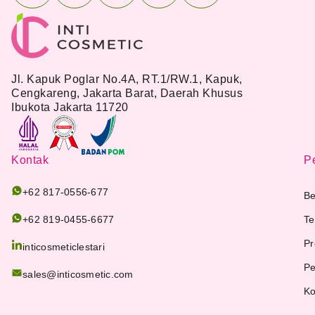
Jl. Kapuk Poglar No.4A, RT.1/RW.1, Kapuk,
Cengkareng, Jakarta Barat, Daerah Khusus
Ibukota Jakarta 11720
Kontak
Pe
+62 817-0556-677
Be
+62 819-0455-6677
Te
Pr
inticosmeticlestari
Pe
sales@inticosmetic.com
Ko