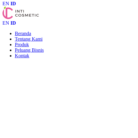
EN
ID
EN
ID
Beranda
Tentang Kami
Produk
Peluang Bisnis
Kontak