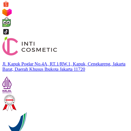
Jl. Kapuk Poglar No.4A, RT.1/RW.1, Kapuk, Cengkareng, Jakarta
Barat, Daerah Khusus Ibukota Jakarta 11720