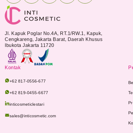
Jl. Kapuk Poglar No.4A, RT.1/RW.1, Kapuk,
Cengkareng, Jakarta Barat, Daerah Khusus
Ibukota Jakarta 11720
Kontak
Pe
+62 817-0556-677
Be
+62 819-0455-6677
Te
Pr
inticosmeticlestari
Pe
sales@inticosmetic.com
Ko