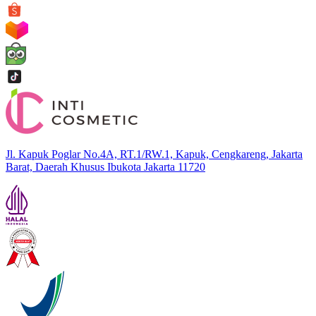
Jl. Kapuk Poglar No.4A, RT.1/RW.1, Kapuk, Cengkareng, Jakarta
Barat, Daerah Khusus Ibukota Jakarta 11720