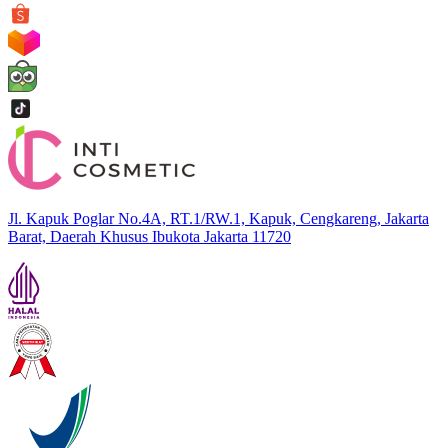
Jl. Kapuk Poglar No.4A, RT.1/RW.1, Kapuk, Cengkareng, Jakarta
Barat, Daerah Khusus Ibukota Jakarta 11720