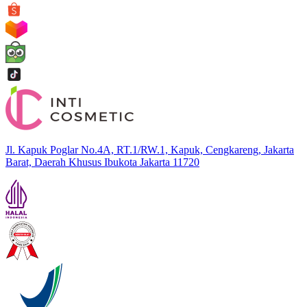
Jl. Kapuk Poglar No.4A, RT.1/RW.1, Kapuk, Cengkareng, Jakarta
Barat, Daerah Khusus Ibukota Jakarta 11720