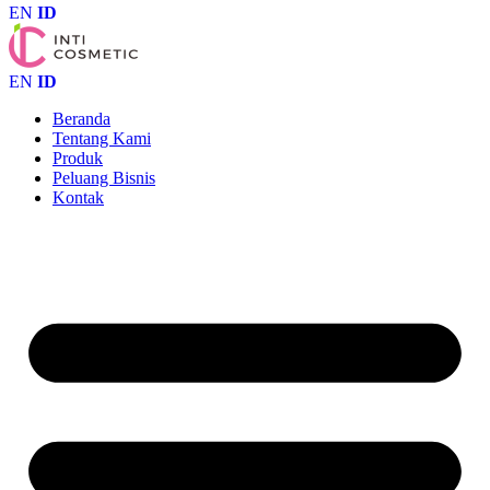
EN
ID
EN
ID
Beranda
Tentang Kami
Produk
Peluang Bisnis
Kontak