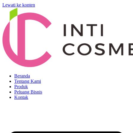
Lewati ke konten
Beranda
Tentang Kami
Produk
Peluang Bisnis
Kontak