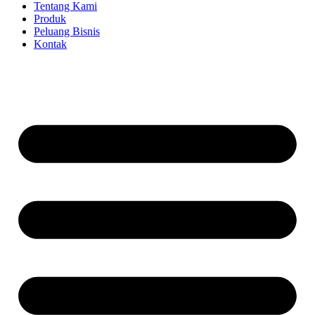
Tentang Kami
Produk
Peluang Bisnis
Kontak