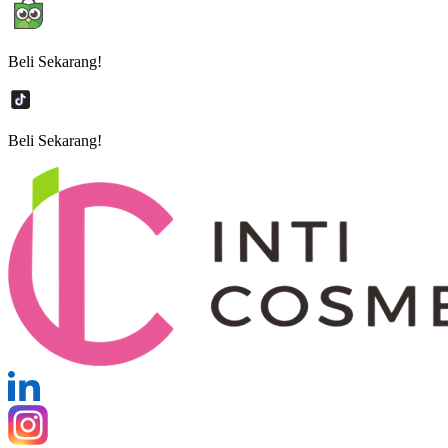
Beli Sekarang!
Beli Sekarang!