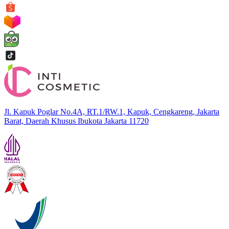
Jl. Kapuk Poglar No.4A, RT.1/RW.1, Kapuk, Cengkareng, Jakarta
Barat, Daerah Khusus Ibukota Jakarta 11720