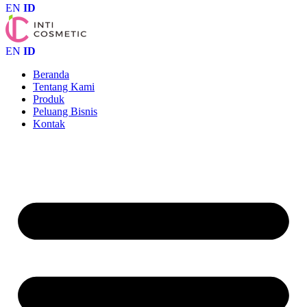
EN
ID
EN
ID
Beranda
Tentang Kami
Produk
Peluang Bisnis
Kontak