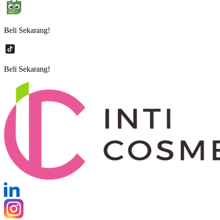
Beli Sekarang!
Beli Sekarang!