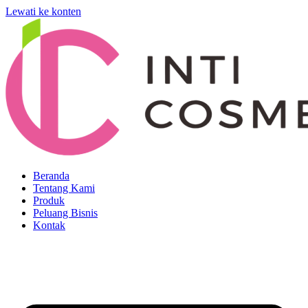
Lewati ke konten
Beranda
Tentang Kami
Produk
Peluang Bisnis
Kontak