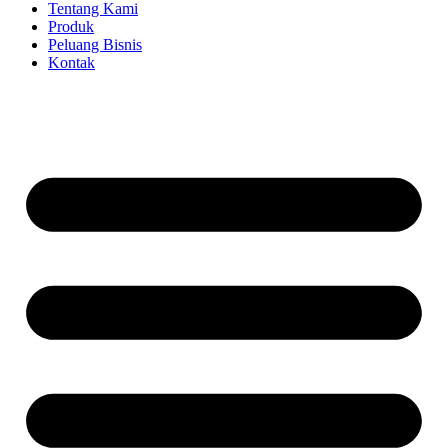
Tentang Kami
Produk
Peluang Bisnis
Kontak