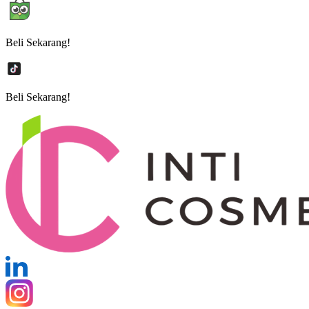
Beli Sekarang!
Beli Sekarang!