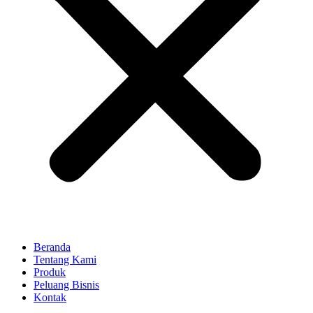
Beranda
Tentang Kami
Produk
Peluang Bisnis
Kontak