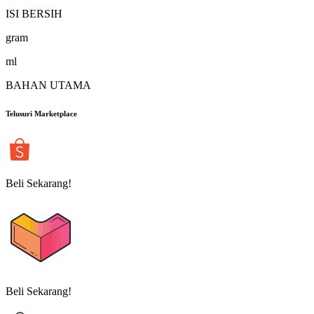
ISI BERSIH
gram
ml
BAHAN UTAMA
Telusuri Marketplace
Beli Sekarang!
Beli Sekarang!