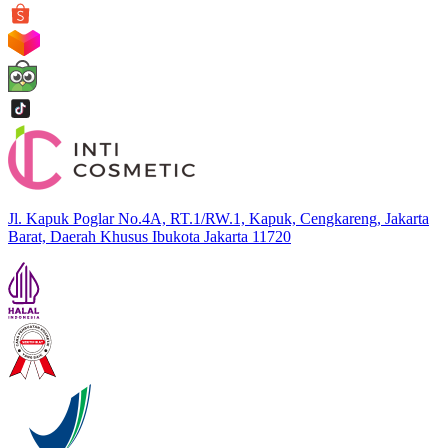
Jl. Kapuk Poglar No.4A, RT.1/RW.1, Kapuk, Cengkareng, Jakarta
Barat, Daerah Khusus Ibukota Jakarta 11720