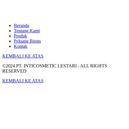
Beranda
Tentang Kami
Produk
Peluang Bisnis
Kontak
KEMBALI KE ATAS
©2024 PT. INTICOSMETIC LESTARI - ALL RIGHTS
RESERVED
KEMBALI KE ATAS