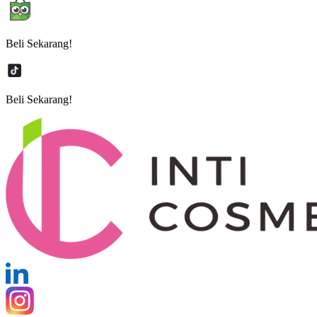
Beli Sekarang!
Beli Sekarang!