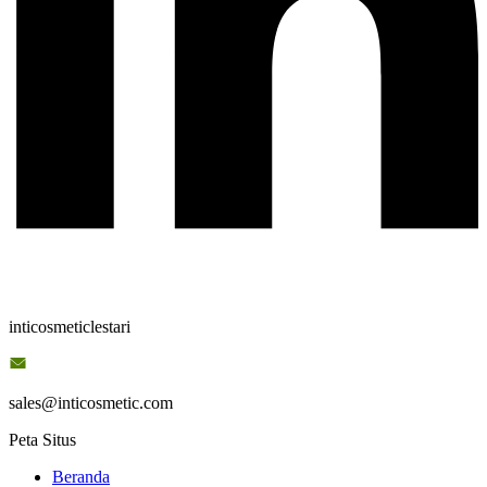
inticosmeticlestari
sales@inticosmetic.com
Peta Situs
Beranda