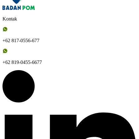
Kontak
+62 817-0556-677
+62 819-0455-6677