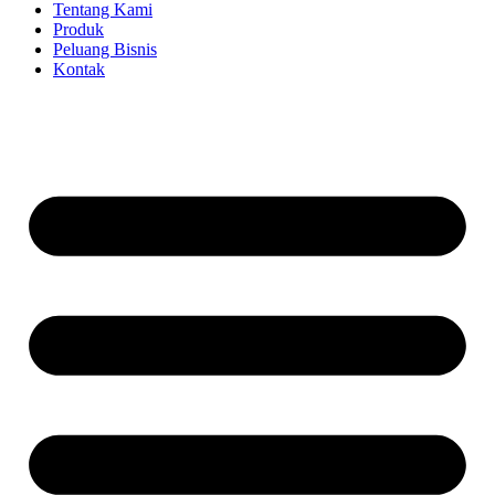
Tentang Kami
Produk
Peluang Bisnis
Kontak