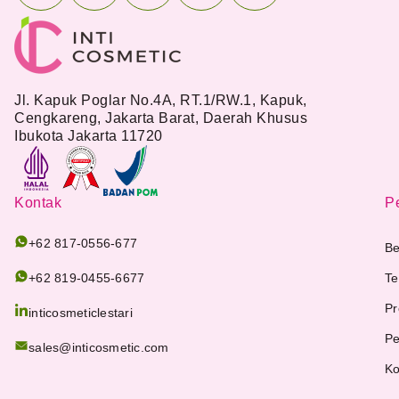
Jl. Kapuk Poglar No.4A, RT.1/RW.1, Kapuk,
Cengkareng, Jakarta Barat, Daerah Khusus
Ibukota Jakarta 11720
Kontak
Pe
+62 817-0556-677
Be
+62 819-0455-6677
Te
Pr
inticosmeticlestari
Pe
sales@inticosmetic.com
Ko