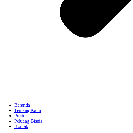
Beranda
Tentang Kami
Produk
Peluang Bisnis
Kontak