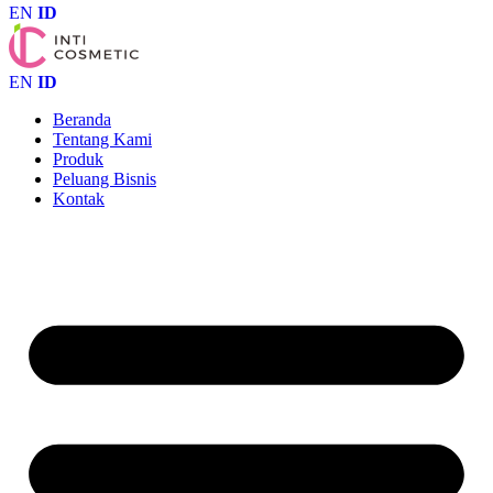
EN
ID
EN
ID
Beranda
Tentang Kami
Produk
Peluang Bisnis
Kontak