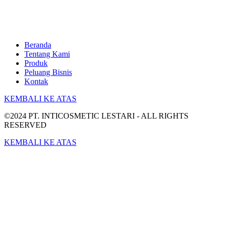
Beranda
Tentang Kami
Produk
Peluang Bisnis
Kontak
KEMBALI KE ATAS
©2024 PT. INTICOSMETIC LESTARI - ALL RIGHTS
RESERVED
KEMBALI KE ATAS