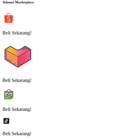
Telusuri Marketplace
Beli Sekarang!
Beli Sekarang!
Beli Sekarang!
Beli Sekarang!