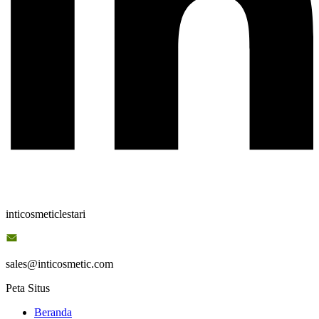
inticosmeticlestari
sales@inticosmetic.com
Peta Situs
Beranda