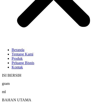
Beranda
Tentang Kami
Produk
Peluang Bisnis
Kontak
ISI BERSIH
gram
ml
BAHAN UTAMA