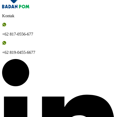
Kontak
+62 817-0556-677
+62 819-0455-6677