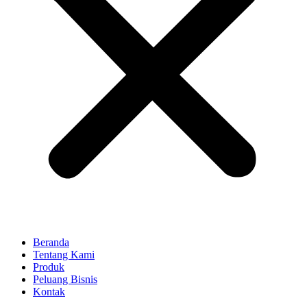
Beranda
Tentang Kami
Produk
Peluang Bisnis
Kontak