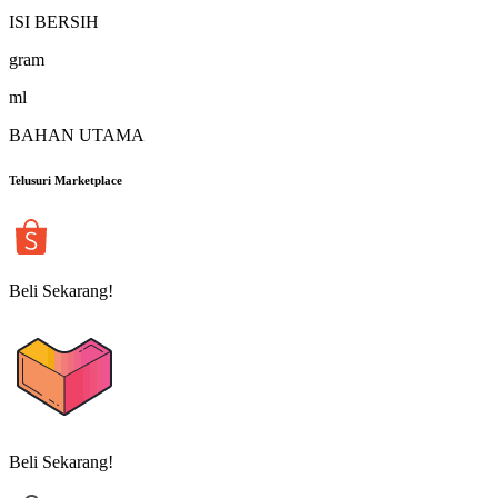
ISI BERSIH
gram
ml
BAHAN UTAMA
Telusuri Marketplace
Beli Sekarang!
Beli Sekarang!