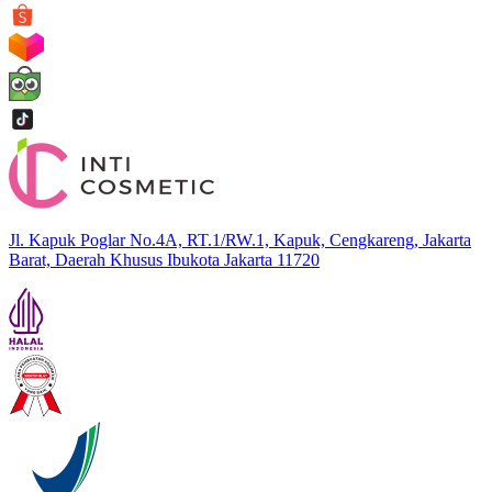
Jl. Kapuk Poglar No.4A, RT.1/RW.1, Kapuk, Cengkareng, Jakarta
Barat, Daerah Khusus Ibukota Jakarta 11720