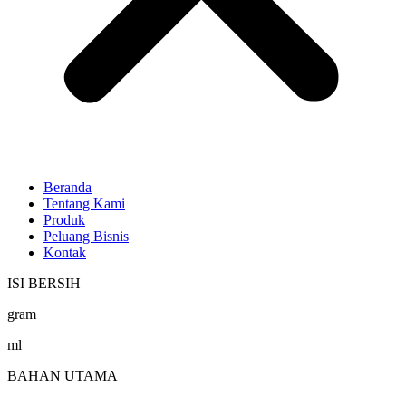
Beranda
Tentang Kami
Produk
Peluang Bisnis
Kontak
ISI BERSIH
gram
ml
BAHAN UTAMA