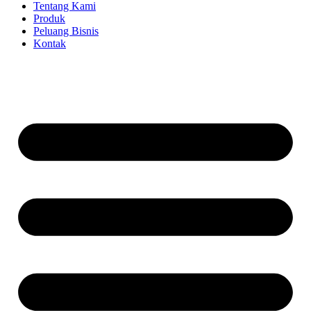
Tentang Kami
Produk
Peluang Bisnis
Kontak