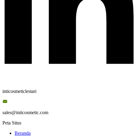
inticosmeticlestari
sales@inticosmetic.com
Peta Situs
Beranda