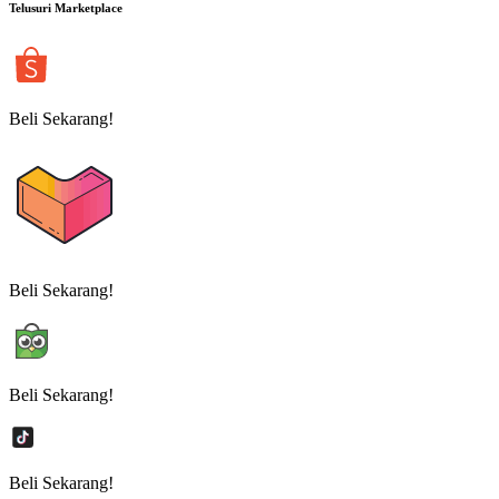
Telusuri Marketplace
Beli Sekarang!
Beli Sekarang!
Beli Sekarang!
Beli Sekarang!