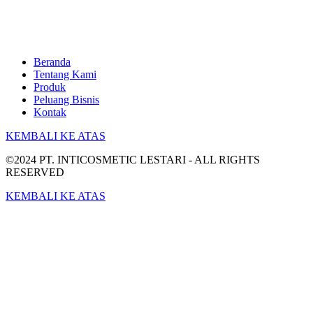
Beranda
Tentang Kami
Produk
Peluang Bisnis
Kontak
KEMBALI KE ATAS
©2024 PT. INTICOSMETIC LESTARI - ALL RIGHTS
RESERVED
KEMBALI KE ATAS