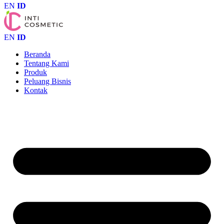
EN
ID
EN
ID
Beranda
Tentang Kami
Produk
Peluang Bisnis
Kontak