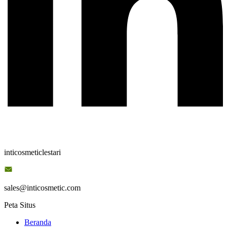
inticosmeticlestari
sales@inticosmetic.com
Peta Situs
Beranda