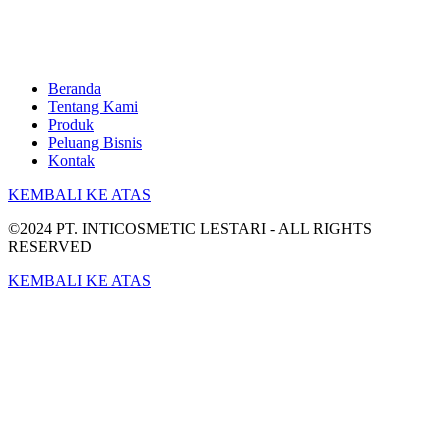
Beranda
Tentang Kami
Produk
Peluang Bisnis
Kontak
KEMBALI KE ATAS
©2024 PT. INTICOSMETIC LESTARI - ALL RIGHTS
RESERVED
KEMBALI KE ATAS