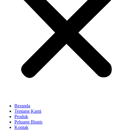
Beranda
Tentang Kami
Produk
Peluang Bisnis
Kontak