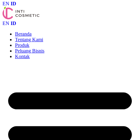
EN
ID
EN
ID
Beranda
Tentang Kami
Produk
Peluang Bisnis
Kontak