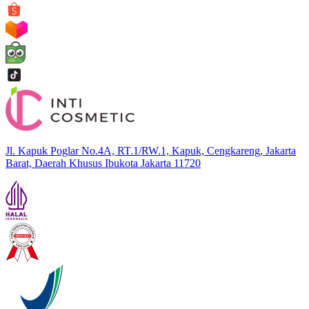
Jl. Kapuk Poglar No.4A, RT.1/RW.1, Kapuk, Cengkareng, Jakarta
Barat, Daerah Khusus Ibukota Jakarta 11720