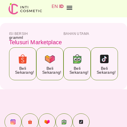
EN
ID
ISI BERSIH
BAHAN UTAMA
gram
ml
Telusuri Marketplace
Beli
Beli
Beli
Beli
Sekarang!
Sekarang!
Sekarang!
Sekarang!