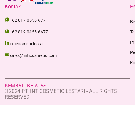
Kontak
Pe
+62 817-0556-677
Be
+62 819-0455-6677
Te
Pr
inticosmeticlestari
Pe
sales@inticosmetic.com
Ko
KEMBALI KE ATAS
©2024 PT. INTICOSMETIC LESTARI - ALL RIGHTS
RESERVED