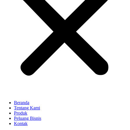
Beranda
Tentang Kami
Produk
Peluang Bisnis
Kontak