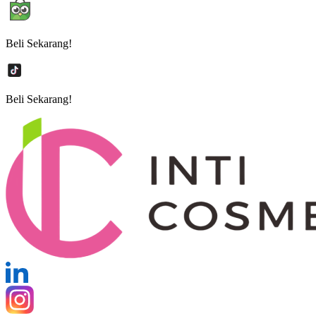
Beli Sekarang!
Beli Sekarang!