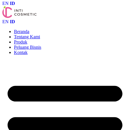
EN
ID
EN
ID
Beranda
Tentang Kami
Produk
Peluang Bisnis
Kontak