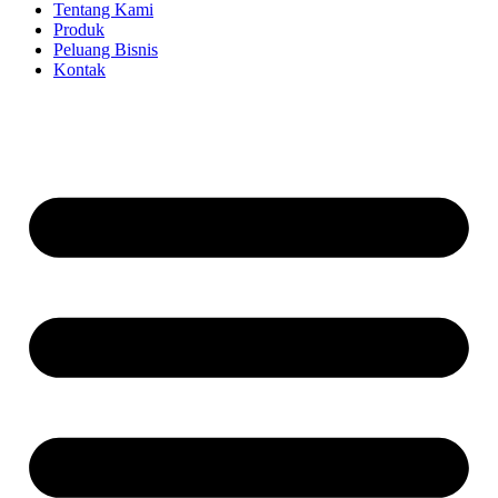
Tentang Kami
Produk
Peluang Bisnis
Kontak