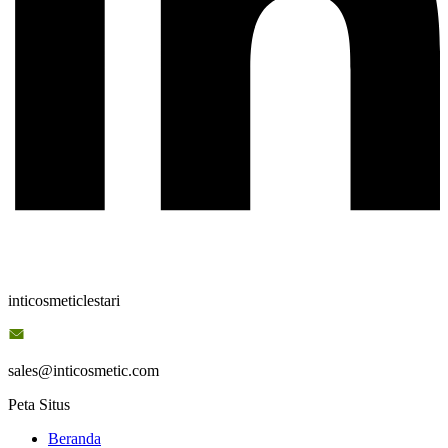
inticosmeticlestari
sales@inticosmetic.com
Peta Situs
Beranda